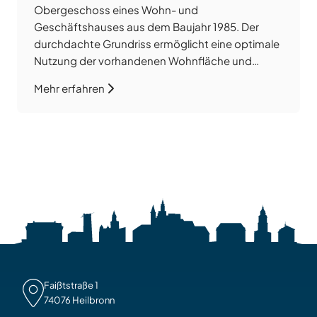
Obergeschoss eines Wohn- und
Geschäftshauses aus dem Baujahr 1985. Der
durchdachte Grundriss ermöglicht eine optimale
Nutzung der vorhandenen Wohnfläche und
schafft ein angenehmes Wohngefühl. Zur
Mehr erfahren
Wohnung gehört ein Balkon mit Ausblick über die
Dächer von Neckarsulm. Die Beheizung erfolgt
über eine im Juni 2020 eingebaute Gas-
Zentralheizung, die das gesamte […]
Faißtstraße 1

74076 Heilbronn