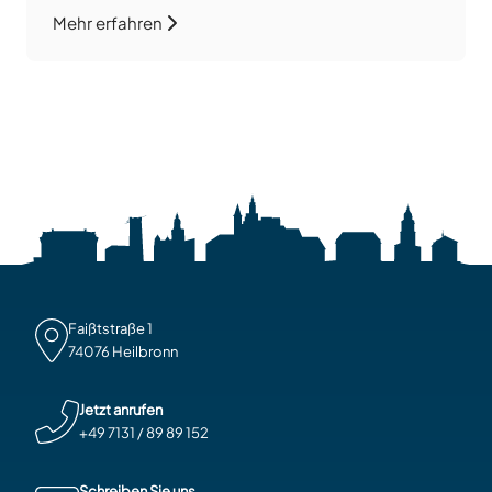
schafft ein angenehmes Wohngefühl. Zur
Mehr erfahren
Wohnung gehört ein Balkon mit Ausblick über die
Dächer von Neckarsulm. Die Beheizung erfolgt
über eine im Juni 2020 eingebaute Gas-
Zentralheizung, die das gesamte […]
Faißtstraße 1

74076 Heilbronn
Jetzt anrufen
+49 7131 / 89 89 152
Schreiben Sie uns