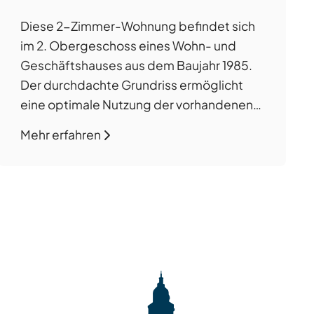
Ausblick | Zentrale Lage | inkl.
Diese 2-Zimmer-Wohnung befindet sich
TG-Stellplatz
im 2. Obergeschoss eines Wohn- und
Geschäftshauses aus dem Baujahr 1985.
Der durchdachte Grundriss ermöglicht
eine optimale Nutzung der vorhandenen
Wohnfläche und schafft ein angenehmes
Mehr erfahren
Wohngefühl. Zur Wohnung gehört ein
Balkon mit Ausblick über die Dächer von
Neckarsulm. Die Beheizung erfolgt über
eine im Juni 2020 eingebaute Gas-
Zentralheizung, die das gesamte […]