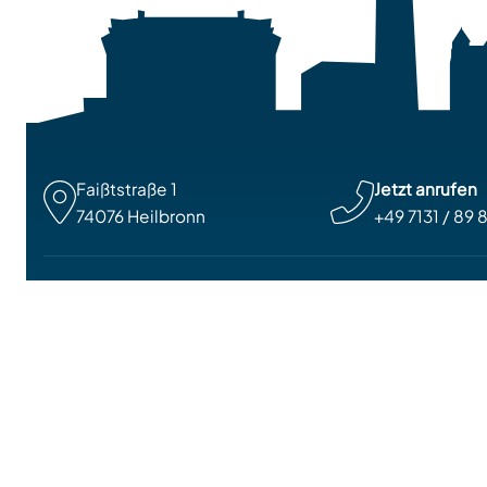
Faißtstraße 1

Jetzt anrufen
74076 Heilbronn
+49 7131 / 89 
CIC Castella Im
Seit 1989 in Heilbronn
Wir schreiben Werte w
Zuverlässigkeit groß 
Immobilie immer ein Z