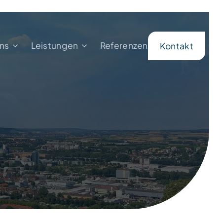
ns
Leistungen
Referenzen
Kontakt
r uns
Verkaufen
denbewertungen
Wertermittlung
sönliche Anschreiben
Vermietung
p-Provision
Finanzierungsberatung
er
Sanieren & Renovieren