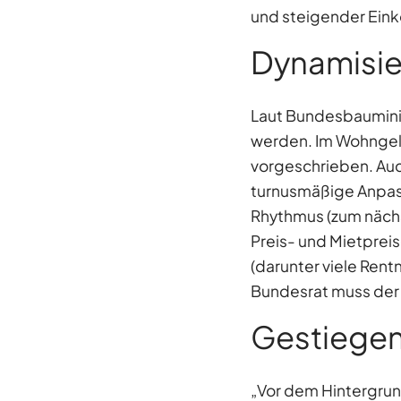
und steigender Ein
Dynamisi
Laut Bundesbauminis
werden. Im Wohngeld
vorgeschrieben. Auc
turnusmäßige Anpas
Rhythmus (zum nächs
Preis- und Mietprei
(darunter viele Rent
Bundesrat muss der
Gestiegene
„Vor dem Hintergrun