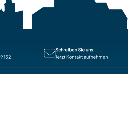
Schreiben Sie uns
89 152
Jetzt Kontakt aufnehmen
mo Concept GmbH
Immo
Refe
Immo
ie Vertrauen, Menschlichkeit und
Kun
und haben bei der Vermarktung Ihrer
Aktu
iel fest im Blick: Das bestmögliche