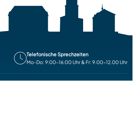
Telefonische Sprechzeiten
Mo-Do: 9:00-16:00 Uhr & Fr: 9.00-12.00 Uhr
bilienangebote
Kontakt
renzobjekte
Impressum
bilie verkaufen
Datenschutz
denstimmen
Widerrufsbelehrung
elles
Vertrag widerrufen