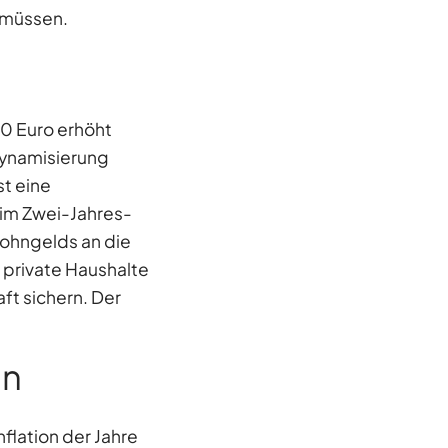
 müssen.
0 Euro erhöht
Dynamisierung
t eine
im Zwei-Jahres-
Wohngelds an die
 private Haushalte
ft sichern. Der
on
flation der Jahre