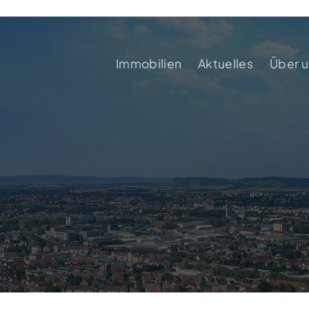
Immobilien
Aktuelles
Über u
Übe
Kun
Per
Tip
Bik