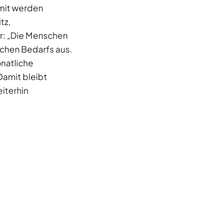
mit werden
tz,
r: „Die Menschen
ichen Bedarfs aus.
onatliche
Damit bleibt
iterhin