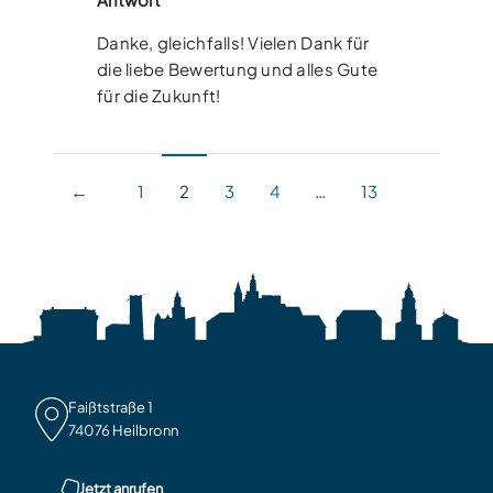
Danke, gleichfalls! Vielen Dank für
die liebe Bewertung und alles Gute
für die Zukunft!
1
2
3
4
…
13
Faißtstraße 1

74076 Heilbronn
Jetzt anrufen